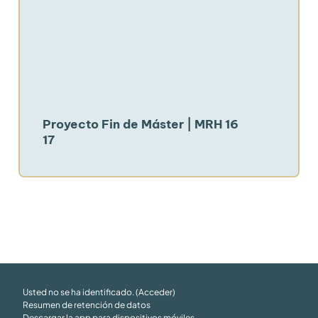
Proyecto Fin de Máster | MRH 16
17
Usted no se ha identificado. (
Acceder
)
Resumen de retención de datos
Descargar la app para dispositivos móviles